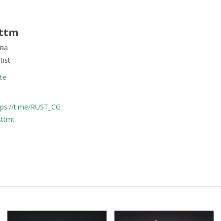
sttm
ва
tist
te
ps://t.me/RUST_CG
sttmt