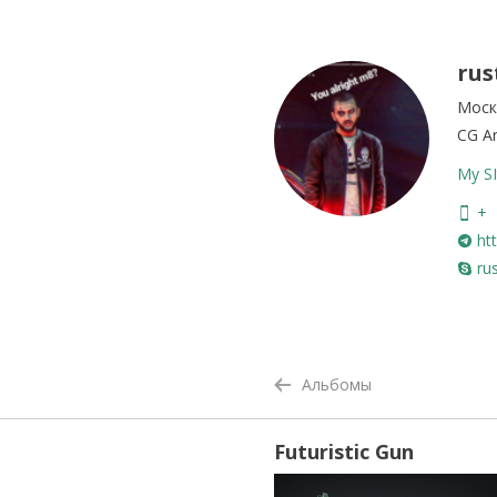
ru
Моск
CG Ar
My SI
+
htt
ru
Альбомы
Futuristic Gun